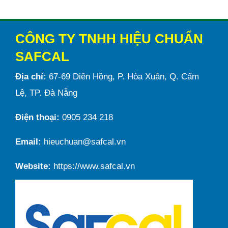
CÔNG TY TNHH HIỆU CHUẨN
SAFCAL
Địa chỉ:
67-69 Diên Hồng, P. Hòa Xuân, Q. Cẩm
Lệ, TP. Đà Nẵng
Điện thoại:
0905 234 218
Email:
hieuchuan@safcal.vn
Website:
https://www.safcal.vn