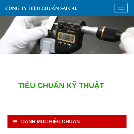
HIỆU
CHUẨ
TẠI
ĐÀ
NẴNG
TIÊU CHUẨN KỸ THUẬT
DANH MỤC HIỆU CHUẨN