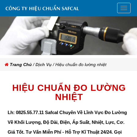
HIỆU
CHUẨ
TẠI
ĐÀ
NẴNG
Trang Chủ
/
Dịch Vụ
/ Hiệu chuẩn đo lường nhiệt
HIỆU CHUẨN ĐO LƯỜNG
NHIỆT
Lh: 0825.55.77.11 Safcal Chuyên Về Lĩnh Vực Đo Lường
Về Khối Lượng, Độ Dài, Điện, Áp Suất, Nhiệt, Lực, Cơ.
Giá Tốt. Tư Vấn Miễn Phí - Hỗ Trợ Kĩ Thuật 24/24. Gọi