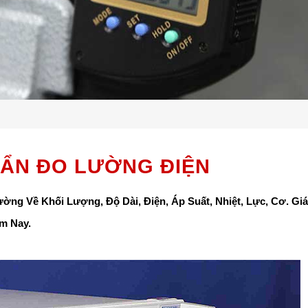
UẨN ĐO LƯỜNG ĐIỆN
ường Về Khối Lượng, Độ Dài, Điện, Áp Suất, Nhiệt, Lực, Cơ. Giá
ôm Nay.