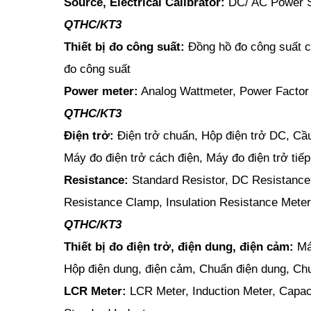
Source, Electrical Calibrator:
DC/ AC Power Su
QTHC/KT3
Thiết bị đo công suất:
Đồng hồ đo công suất ch
đo công suất
Power meter:
Analog Wattmeter, Power Factor
QTHC/KT3
Điện trở:
Điện trở chuẩn, Hộp điện trở DC, Cầu 
Máy đo điện trở cách điện, Máy đo điện trở tiếp
Resistance:
Standard Resistor, DC Resistance 
Resistance Clamp, Insulation Resistance Meter
QTHC/KT3
Thiết bị đo điện trở, điện dung, điện cảm:
Má
Hộp điện dung, điện cảm, Chuẩn điện dung, Ch
LCR Meter:
LCR Meter, Induction Meter, Capac