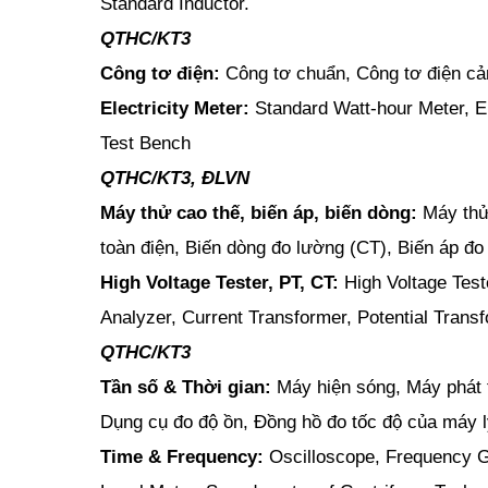
Standard Inductor.
QTHC/KT3
Công tơ điện:
Công tơ chuẩn, Công tơ điện cả
Electricity Meter:
Standard Watt-hour Meter, El
Test Bench
QTHC/KT3, ĐLVN
Máy thử cao thế, biến áp, biến dòng:
Máy thử 
toàn điện, Biến dòng đo lường (CT), Biến áp đo
High Voltage Tester, PT, CT:
High Voltage Teste
Analyzer, Current Transformer, Potential Trans
QTHC/KT3
Tần số & Thời gian:
Máy hiện sóng, Máy phát 
Dụng cụ đo độ ồn, Đồng hồ đo tốc độ của máy 
Time & Frequency:
Oscilloscope, Frequency G