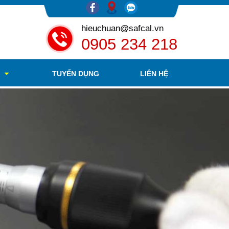
hieuchuan@safcal.vn
0905 234 218
O
TUYỂN DỤNG
LIÊN HỆ