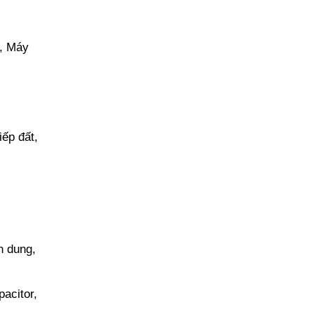
t, Máy
iếp đất,
n dung,
acitor,