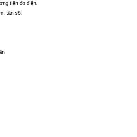
ng tiện đo điện.
m, tần số.
ẩn