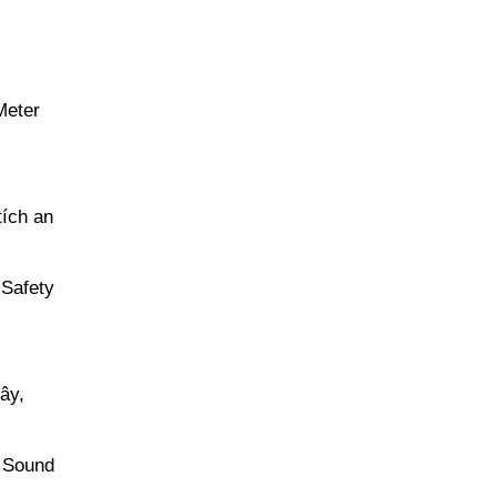
Meter
tích an
 Safety
ây,
, Sound