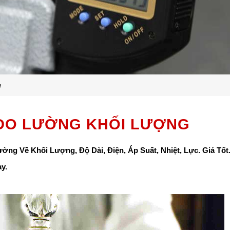
g
 ĐO LƯỜNG KHỐI LƯỢNG
ường Về Khối Lượng, Độ Dài, Điện, Áp Suất, Nhiệt, Lực. Giá Tốt
y.