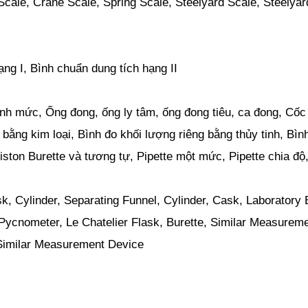
ale, Crane Scale, Spring Scale, Steelyard Scale, Steelyar
ng I, Bình chuẩn dung tích hạng II
ịnh mức, Ống đong, ống ly tâm, ống đong tiêu, ca đong, Cốc 
bằng kim loại, Bình đo khối lượng riêng bằng thủy tinh, Bìn
iston Burette và tương tự, Pipette một mức, Pipette chia độ
, Cylinder, Separating Funnel, Cylinder, Cask, Laboratory 
Pycnometer, Le Chatelier Flask, Burette, Similar Measurem
 Similar Measurement Device