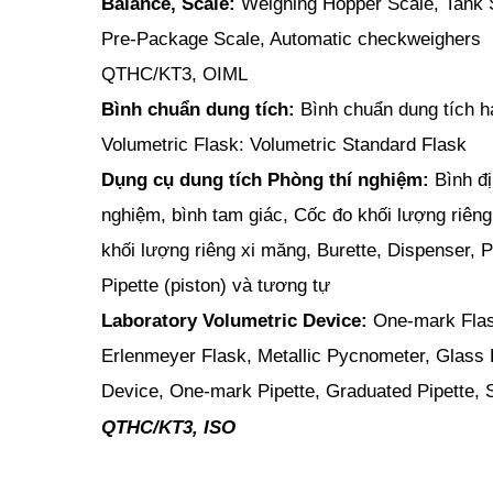
Balance, Scale:
Weighing Hopper Scale, Tank Sc
Pre-Package Scale, Automatic checkweighers
QTHC/KT3, OIML
Bình chuẩn dung tích:
Bình chuẩn dung tích hạ
Volumetric Flask: Volumetric Standard Flask
Dụng cụ dung tích Phòng thí nghiệm:
Bình đ
nghiệm, bình tam giác, Cốc đo khối lượng riêng 
khối lượng riêng xi măng, Burette, Dispenser, P
Pipette (piston) và tương tự
Laboratory Volumetric Device:
One-mark Flask
Erlenmeyer Flask, Metallic Pycnometer, Glass 
Device, One-mark Pipette, Graduated Pipette,
QTHC/KT3, ISO