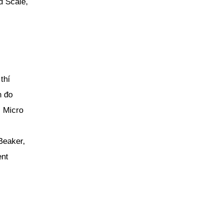
d Scale,
thí
h đo
, Micro
Beaker,
ent