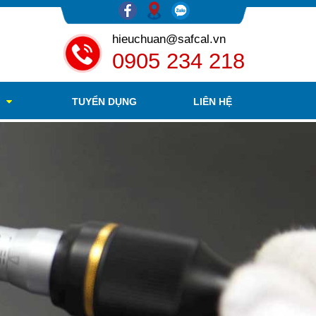
hieuchuan@safcal.vn
0905 234 218
O
TUYỂN DỤNG
LIÊN HỆ