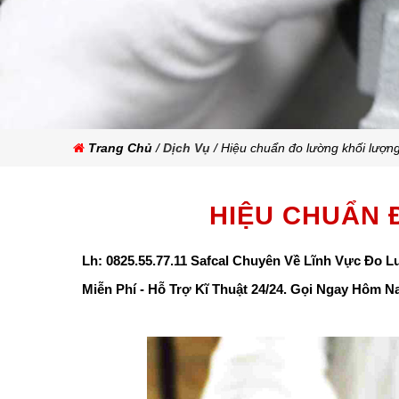
Trang Chủ
/
Dịch Vụ
/ Hiệu chuẩn đo lường khối lượn
HIỆU CHUẨN
Lh: 0825.55.77.11 Safcal Chuyên Về Lĩnh Vực Đo L
Miễn Phí - Hỗ Trợ Kĩ Thuật 24/24. Gọi Ngay Hôm Na